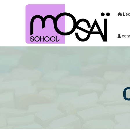
L'é
conn